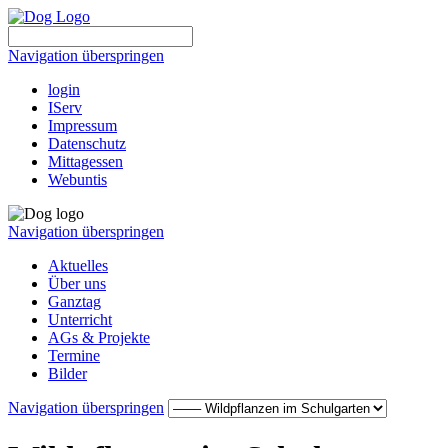
Navigation überspringen
login
IServ
Impressum
Datenschutz
Mittagessen
Webuntis
Navigation überspringen
Aktuelles
Über uns
Ganztag
Unterricht
AGs & Projekte
Termine
Bilder
Navigation überspringen