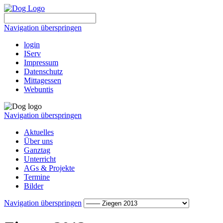
Navigation überspringen
login
IServ
Impressum
Datenschutz
Mittagessen
Webuntis
Navigation überspringen
Aktuelles
Über uns
Ganztag
Unterricht
AGs & Projekte
Termine
Bilder
Navigation überspringen