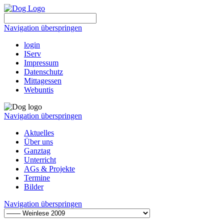
Navigation überspringen
login
IServ
Impressum
Datenschutz
Mittagessen
Webuntis
Navigation überspringen
Aktuelles
Über uns
Ganztag
Unterricht
AGs & Projekte
Termine
Bilder
Navigation überspringen