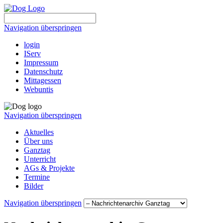
Navigation überspringen
login
IServ
Impressum
Datenschutz
Mittagessen
Webuntis
Navigation überspringen
Aktuelles
Über uns
Ganztag
Unterricht
AGs & Projekte
Termine
Bilder
Navigation überspringen