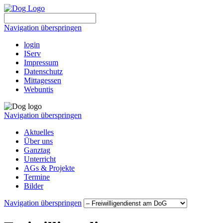
Navigation überspringen
login
IServ
Impressum
Datenschutz
Mittagessen
Webuntis
Navigation überspringen
Aktuelles
Über uns
Ganztag
Unterricht
AGs & Projekte
Termine
Bilder
Navigation überspringen