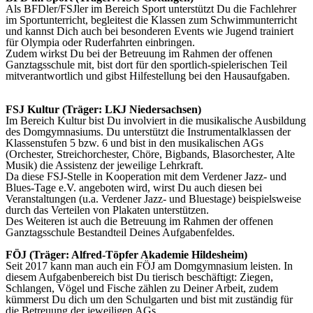
Als BFDler/FSJler im Bereich Sport unterstützt Du die Fachlehrer
im Sportunterricht, begleitest die Klassen zum Schwimmunterricht
und kannst Dich auch bei besonderen Events wie Jugend trainiert
für Olympia oder Ruderfahrten einbringen.
Zudem wirkst Du bei der Betreuung im Rahmen der offenen
Ganztagsschule mit, bist dort für den sportlich-spielerischen Teil
mitverantwortlich und gibst Hilfestellung bei den Hausaufgaben.
FSJ Kultur (Träger: LKJ Niedersachsen)
Im Bereich Kultur bist Du involviert in die musikalische Ausbildung
des Domgymnasiums. Du unterstützt die Instrumentalklassen der
Klassenstufen 5 bzw. 6 und bist in den musikalischen AGs
(Orchester, Streichorchester, Chöre, Bigbands, Blasorchester, Alte
Musik) die Assistenz der jeweilige Lehrkraft.
Da diese FSJ-Stelle in Kooperation mit dem Verdener Jazz- und
Blues-Tage e.V. angeboten wird, wirst Du auch diesen bei
Veranstaltungen (u.a. Verdener Jazz- und Bluestage) beispielsweise
durch das Verteilen von Plakaten unterstützen.
Des Weiteren ist auch die Betreuung im Rahmen der offenen
Ganztagsschule Bestandteil Deines Aufgabenfeldes.
FÖJ (Träger: Alfred-Töpfer Akademie Hildesheim)
Seit 2017 kann man auch ein FÖJ am Domgymnasium leisten. In
diesem Aufgabenbereich bist Du tierisch beschäftigt: Ziegen,
Schlangen, Vögel und Fische zählen zu Deiner Arbeit, zudem
kümmerst Du dich um den Schulgarten und bist mit zuständig für
die Betreuung der jeweiligen AGs.