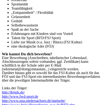
Spontanität
Teamfähigkeit
„Entspanntheit“ / Flexibilität
Gelassenheit
Geduld
Selbstbewusstsein
Spaß an der Sache
Erfahrungen mit Kindern sind von Vorteil
Talent für Sport (BFD/FSJ Sport)
Liebe zur Musik (v.a. Jazz / Blues) (FSJ Kultur)
eine ökologische Ader (FÖJ)
Wie kannst Du dich bewerben?
Eine Bewerbung (Anschreiben, tabellarischer Lebenslauf,
Abschlusszeugnis sofern vorhanden; ggf. Zertifikate) kann
schriftlich in der Schule oder per E-Mail
(sekretariat@domgymnasium...) eingereicht werden.
Darüber hinaus gibt es sowohl für das FSJ-Kultur als auch für das
FÖJ und das FSJ-Sport ein internetbasiertes Bewerbungsverfahren
über die jeweiligen Internetauftritte der Träger.
Links der Träger:
http://lkjnds.de/
http://www.fwd-sport.de
http://www.nna.niedersachsen.de/startseite/
https://www.freiwilligendienste-awo.de/BFD.php