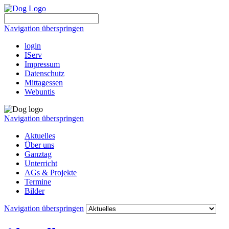
Navigation überspringen
login
IServ
Impressum
Datenschutz
Mittagessen
Webuntis
Navigation überspringen
Aktuelles
Über uns
Ganztag
Unterricht
AGs & Projekte
Termine
Bilder
Navigation überspringen