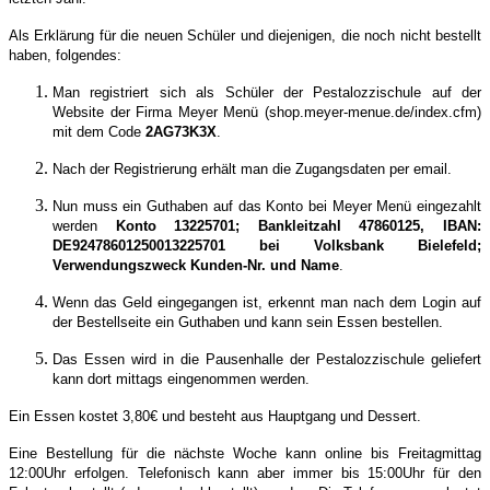
Als Erklärung für die neuen Schüler und diejenigen, die noch nicht bestellt
haben, folgendes:
Man registriert sich als Schüler der Pestalozzischule auf der
Website der Firma Meyer Menü (shop.meyer-menue.de/index.cfm)
mit dem Code
2AG73K3X
.
Nach der Registrierung erhält man die Zugangsdaten per email.
Nun muss ein Guthaben auf das Konto bei Meyer Menü eingezahlt
werden
Konto 13225701; Bankleitzahl 47860125, IBAN:
DE92478601250013225701 bei Volksbank Bielefeld;
Verwendungszweck Kunden-Nr. und Name
.
Wenn das Geld eingegangen ist, erkennt man nach dem Login auf
der Bestellseite ein Guthaben und kann sein Essen bestellen.
Das Essen wird in die Pausenhalle der Pestalozzischule geliefert
kann dort mittags eingenommen werden.
Ein Essen kostet 3,80€ und besteht aus Hauptgang und Dessert.
Eine Bestellung für die nächste Woche kann online bis Freitagmittag
12:00Uhr erfolgen. Telefonisch kann aber immer bis 15:00Uhr für den