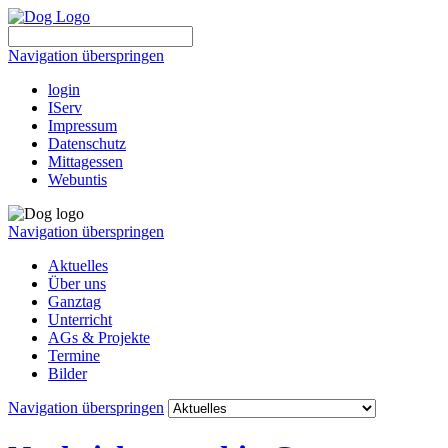
Navigation überspringen
login
IServ
Impressum
Datenschutz
Mittagessen
Webuntis
Navigation überspringen
Aktuelles
Über uns
Ganztag
Unterricht
AGs & Projekte
Termine
Bilder
Navigation überspringen