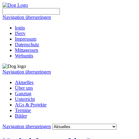
Navigation überspringen
login
IServ
Impressum
Datenschutz
Mittagessen
Webuntis
Navigation überspringen
Aktuelles
Über uns
Ganztag
Unterricht
AGs & Projekte
Termine
Bilder
Navigation überspringen