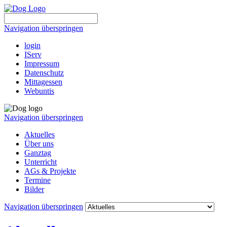
Navigation überspringen
login
IServ
Impressum
Datenschutz
Mittagessen
Webuntis
Navigation überspringen
Aktuelles
Über uns
Ganztag
Unterricht
AGs & Projekte
Termine
Bilder
Navigation überspringen