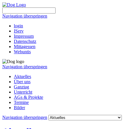
Navigation überspringen
login
IServ
Impressum
Datenschutz
Mittagessen
Webuntis
Navigation überspringen
Aktuelles
Über uns
Ganztag
Unterricht
AGs & Projekte
Termine
Bilder
Navigation überspringen