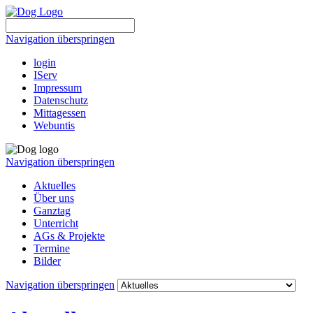
Navigation überspringen
login
IServ
Impressum
Datenschutz
Mittagessen
Webuntis
Navigation überspringen
Aktuelles
Über uns
Ganztag
Unterricht
AGs & Projekte
Termine
Bilder
Navigation überspringen