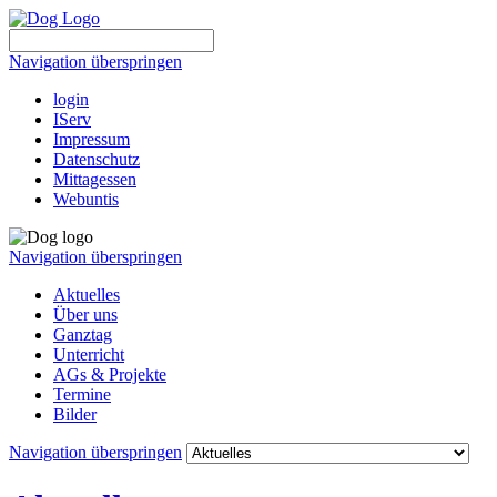
Navigation überspringen
login
IServ
Impressum
Datenschutz
Mittagessen
Webuntis
Navigation überspringen
Aktuelles
Über uns
Ganztag
Unterricht
AGs & Projekte
Termine
Bilder
Navigation überspringen