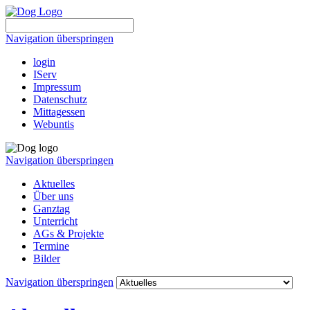
Navigation überspringen
login
IServ
Impressum
Datenschutz
Mittagessen
Webuntis
Navigation überspringen
Aktuelles
Über uns
Ganztag
Unterricht
AGs & Projekte
Termine
Bilder
Navigation überspringen