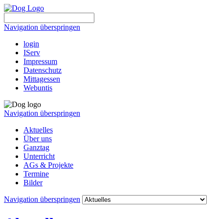
Navigation überspringen
login
IServ
Impressum
Datenschutz
Mittagessen
Webuntis
Navigation überspringen
Aktuelles
Über uns
Ganztag
Unterricht
AGs & Projekte
Termine
Bilder
Navigation überspringen