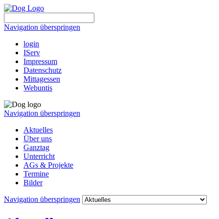
Navigation überspringen
login
IServ
Impressum
Datenschutz
Mittagessen
Webuntis
Navigation überspringen
Aktuelles
Über uns
Ganztag
Unterricht
AGs & Projekte
Termine
Bilder
Navigation überspringen