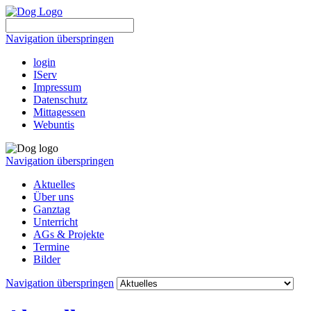
Navigation überspringen
login
IServ
Impressum
Datenschutz
Mittagessen
Webuntis
Navigation überspringen
Aktuelles
Über uns
Ganztag
Unterricht
AGs & Projekte
Termine
Bilder
Navigation überspringen