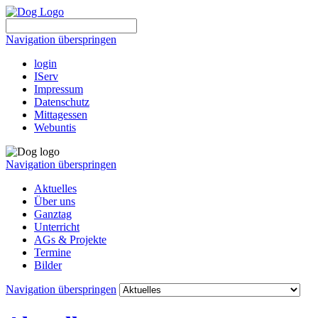
Navigation überspringen
login
IServ
Impressum
Datenschutz
Mittagessen
Webuntis
Navigation überspringen
Aktuelles
Über uns
Ganztag
Unterricht
AGs & Projekte
Termine
Bilder
Navigation überspringen