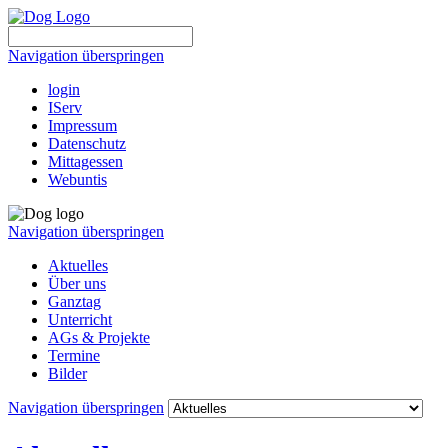
Navigation überspringen
login
IServ
Impressum
Datenschutz
Mittagessen
Webuntis
Navigation überspringen
Aktuelles
Über uns
Ganztag
Unterricht
AGs & Projekte
Termine
Bilder
Navigation überspringen