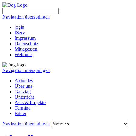
Navigation überspringen
login
IServ
Impressum
Datenschutz
Mittagessen
Webuntis
Navigation überspringen
Aktuelles
Über uns
Ganztag
Unterricht
AGs & Projekte
Termine
Bilder
Navigation überspringen