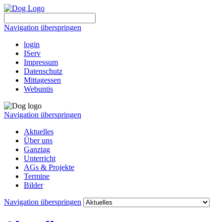
Navigation überspringen
login
IServ
Impressum
Datenschutz
Mittagessen
Webuntis
Navigation überspringen
Aktuelles
Über uns
Ganztag
Unterricht
AGs & Projekte
Termine
Bilder
Navigation überspringen