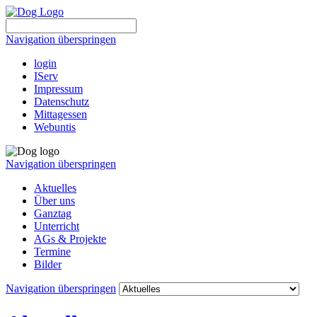
Navigation überspringen
login
IServ
Impressum
Datenschutz
Mittagessen
Webuntis
Navigation überspringen
Aktuelles
Über uns
Ganztag
Unterricht
AGs & Projekte
Termine
Bilder
Navigation überspringen