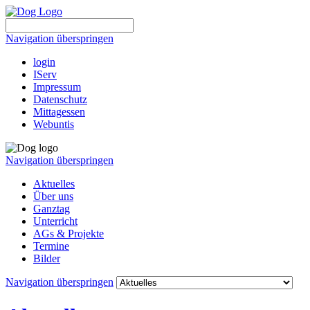
Navigation überspringen
login
IServ
Impressum
Datenschutz
Mittagessen
Webuntis
Navigation überspringen
Aktuelles
Über uns
Ganztag
Unterricht
AGs & Projekte
Termine
Bilder
Navigation überspringen