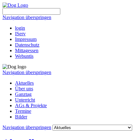
Navigation überspringen
login
IServ
Impressum
Datenschutz
Mittagessen
Webuntis
Navigation überspringen
Aktuelles
Über uns
Ganztag
Unterricht
AGs & Projekte
Termine
Bilder
Navigation überspringen