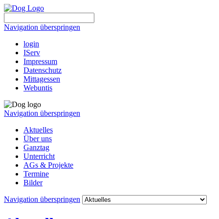
Navigation überspringen
login
IServ
Impressum
Datenschutz
Mittagessen
Webuntis
Navigation überspringen
Aktuelles
Über uns
Ganztag
Unterricht
AGs & Projekte
Termine
Bilder
Navigation überspringen