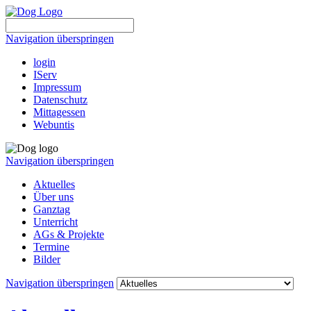
Navigation überspringen
login
IServ
Impressum
Datenschutz
Mittagessen
Webuntis
Navigation überspringen
Aktuelles
Über uns
Ganztag
Unterricht
AGs & Projekte
Termine
Bilder
Navigation überspringen