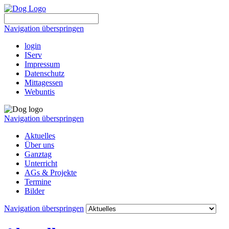
Navigation überspringen
login
IServ
Impressum
Datenschutz
Mittagessen
Webuntis
Navigation überspringen
Aktuelles
Über uns
Ganztag
Unterricht
AGs & Projekte
Termine
Bilder
Navigation überspringen