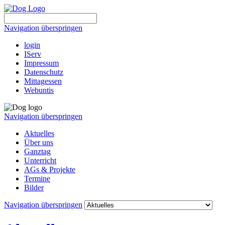
Navigation überspringen
login
IServ
Impressum
Datenschutz
Mittagessen
Webuntis
Navigation überspringen
Aktuelles
Über uns
Ganztag
Unterricht
AGs & Projekte
Termine
Bilder
Navigation überspringen