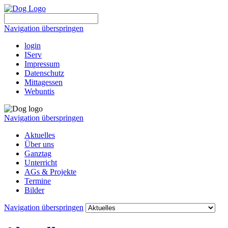
Navigation überspringen
login
IServ
Impressum
Datenschutz
Mittagessen
Webuntis
Navigation überspringen
Aktuelles
Über uns
Ganztag
Unterricht
AGs & Projekte
Termine
Bilder
Navigation überspringen