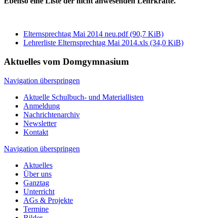
Ebenso eine Liste der nicht anwesenden Lehrkräfte.
Elternsprechtag Mai 2014 neu.pdf
(90,7 KiB)
Lehrerliste Elternsprechtag Mai 2014.xls
(34,0 KiB)
Aktuelles vom Domgymnasium
Navigation überspringen
Aktuelle Schulbuch- und Materiallisten
Anmeldung
Nachrichtenarchiv
Newsletter
Kontakt
Navigation überspringen
Aktuelles
Über uns
Ganztag
Unterricht
AGs & Projekte
Termine
Bilder