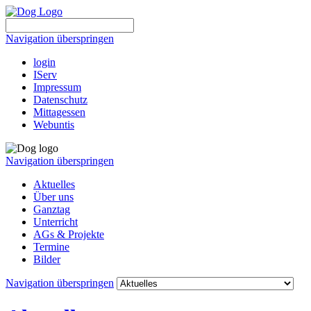
Navigation überspringen
login
IServ
Impressum
Datenschutz
Mittagessen
Webuntis
Navigation überspringen
Aktuelles
Über uns
Ganztag
Unterricht
AGs & Projekte
Termine
Bilder
Navigation überspringen