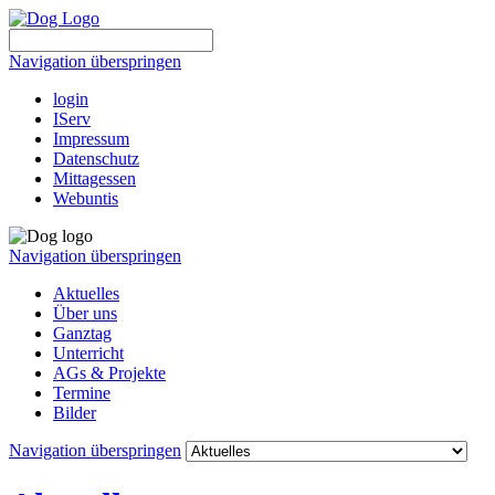
Navigation überspringen
login
IServ
Impressum
Datenschutz
Mittagessen
Webuntis
Navigation überspringen
Aktuelles
Über uns
Ganztag
Unterricht
AGs & Projekte
Termine
Bilder
Navigation überspringen