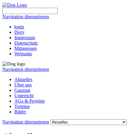
Navigation überspringen
login
IServ
Impressum
Datenschutz
Mittagessen
Webuntis
Navigation überspringen
Aktuelles
Über uns
Ganztag
Unterricht
AGs & Projekte
Termine
Bilder
Navigation überspringen