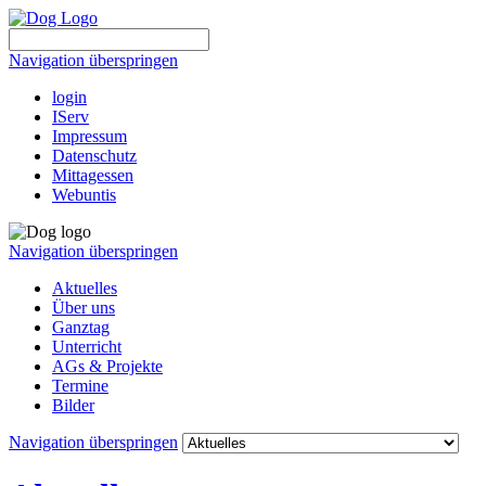
Navigation überspringen
login
IServ
Impressum
Datenschutz
Mittagessen
Webuntis
Navigation überspringen
Aktuelles
Über uns
Ganztag
Unterricht
AGs & Projekte
Termine
Bilder
Navigation überspringen