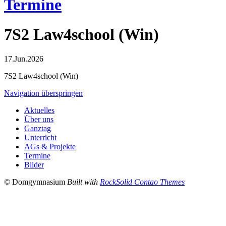
Termine
7S2 Law4school (Win)
17.Jun.2026
7S2 Law4school (Win)
Navigation überspringen
Aktuelles
Über uns
Ganztag
Unterricht
AGs & Projekte
Termine
Bilder
© Domgymnasium
Built with
RockSolid Contao Themes