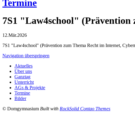
Termine
7S1 "Law4school" (Prävention 
12.Mär.2026
7S1 "Law4school" (Prävention zum Thema Recht im Internet, Cyber
Navigation überspringen
Aktuelles
Über uns
Ganztag
Unterricht
AGs & Projekte
Termine
Bilder
© Domgymnasium
Built with
RockSolid Contao Themes