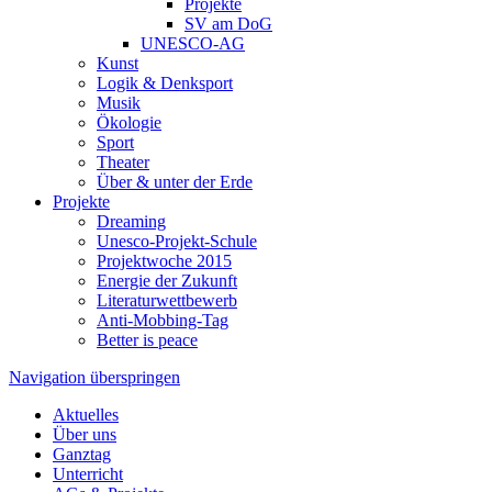
Projekte
SV am DoG
UNESCO-AG
Kunst
Logik & Denksport
Musik
Ökologie
Sport
Theater
Über & unter der Erde
Projekte
Dreaming
Unesco-Projekt-Schule
Projektwoche 2015
Energie der Zukunft
Literaturwettbewerb
Anti-Mobbing-Tag
Better is peace
Navigation überspringen
Aktuelles
Über uns
Ganztag
Unterricht