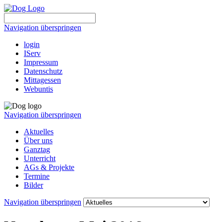
Navigation überspringen
login
IServ
Impressum
Datenschutz
Mittagessen
Webuntis
Navigation überspringen
Aktuelles
Über uns
Ganztag
Unterricht
AGs & Projekte
Termine
Bilder
Navigation überspringen